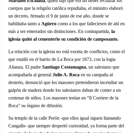
Mariano Escalada
, quien dijo que era un deber rechazar los
cuerpos que la religión católica repudiaba, el ministro elaboró
un decreto, firmado el 9 de junio de ese año, donde se
habilitaba tanto a
Agüero
como a los que falleciesen de ahí en
más a ser enterrados sin distinciones. En contrapartida,
la
iglesia quitó al cementerio su condición de camposanto.
La relación con la iglesia no está exenta de conflictos, como el
que estalló en el barrio de La Boca por 1873, con la logia
Alianza. El padre
Santiago Costamagna
, un salesiano que
acompañaría al general
Julio A. Roca
en su campaña al
desierto, denunció que los masones pretendieron incendiar un
galpón de madera donde los salesianos daban de comer a un
centenar de niños. Los masones tenían en “Il Corriere de la
Boca” su órgano de difusión.
Su templo de la calle Perón -que ellos igual siguen llamando
Cangallo- que siempre despertó curiosidad, ya forma parte del