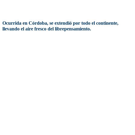
autoridades nacionales, la Masonería Argentina conmemoró el
centenario de la Reforma Universitaria.
Ocurrida en Córdoba, se extendió por todo el continente,
llevando el aire fresco del librepensamiento.