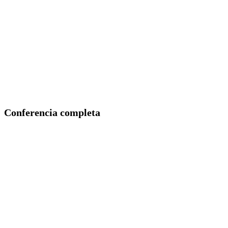
Conferencia completa
Ángel Jorge Clavero, presidente de la Gran Logia de Argentina
de Libres y Aceptados Masones.