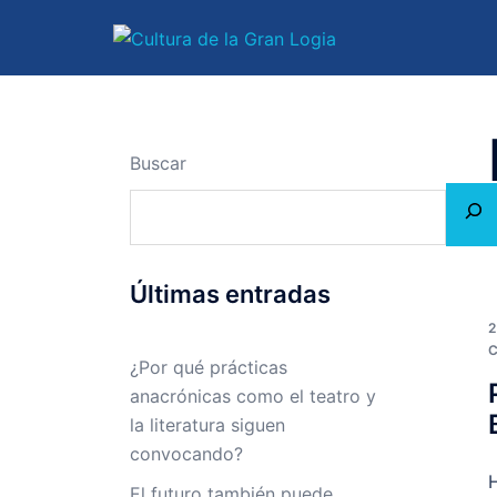
Saltar
al
contenido
Buscar
Últimas entradas
2
¿Por qué prácticas
anacrónicas como el teatro y
la literatura siguen
convocando?
H
El futuro también puede