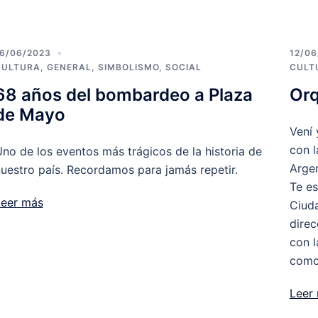
6/06/2023
12/06
CULTURA
,
GENERAL
,
SIMBOLISMO
,
SOCIAL
CULT
68 años del bombardeo a Plaza
Orq
de Mayo
Vení 
con 
no de los eventos más trágicos de la historia de
Argen
uestro país. Recordamos para jamás repetir.
Te es
Leer más
Ciud
direc
con l
como
Leer