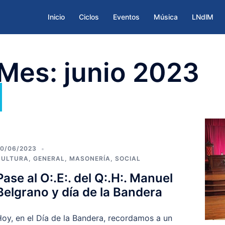
Inicio
Ciclos
Eventos
Música
LNdlM
Mes:
junio 2023
0/06/2023
CULTURA
,
GENERAL
,
MASONERÍA
,
SOCIAL
Pase al O:.E:. del Q:.H:. Manuel
Belgrano y día de la Bandera
oy, en el Día de la Bandera, recordamos a un