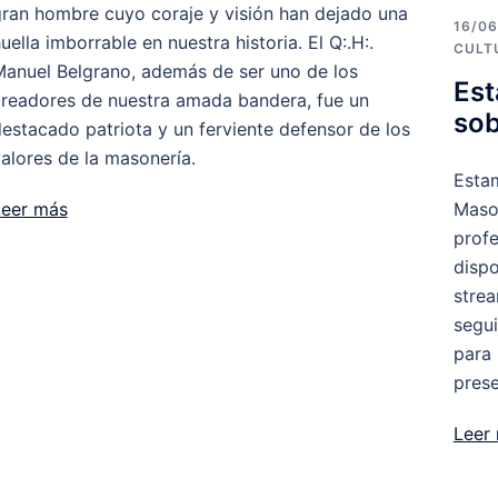
ran hombre cuyo coraje y visión han dejado una
16/06
uella imborrable en nuestra historia. El Q:.H:.
CULT
anuel Belgrano, además de ser uno de los
Est
readores de nuestra amada bandera, fue un
sob
estacado patriota y un ferviente defensor de los
alores de la masonería.
Esta
Maso
Leer más
profe
dispo
stre
segui
para 
prese
Leer