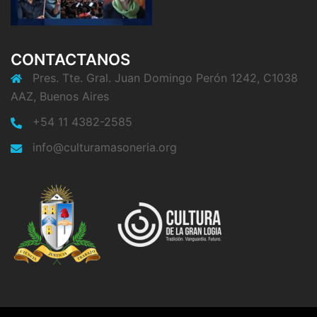
CONTACTANOS
Pres. Tte. Gral. Juan Domingo Perón 1242, C1038
AAZ, Buenos Aires
+54 11 4382-2585
info@culturamasoneria.org