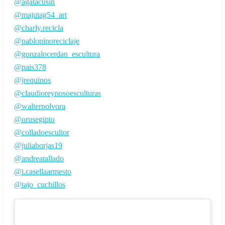
@agatacusin
@majutag54_art
@charly.recicla
@pablopinoreciclaje
@gonzalocerdan_escultura
@pais378
@jrequinos
@claudioreynosoesculturas
@walterpolvora
@orusegipto
@colladoescultor
@juliaborjas19
@andreatallado
@i.casellaarmesto
@tajo_cuchillos