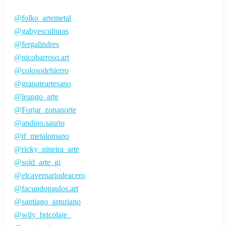
@folko_artemetal
@gabyesculturas
@fergalindres
@nicobarroso.art
@colosodehierro
@granateartesano
@leango_arte
@Forjar_zonanorte
@andino.saurio
@tf_metalomano
@ricky_pineira_arte
@sold_arte_gi
@elcavernariodeacero
@facundopaulos.art
@santiago_asturiano
@wily_bricolaje_