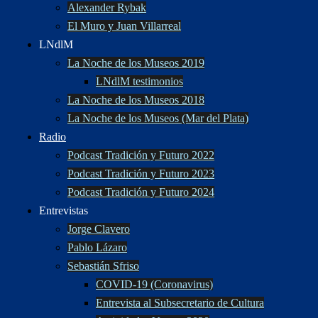
Alexander Rybak
El Muro y Juan Villarreal
LNdlM
La Noche de los Museos 2019
LNdlM testimonios
La Noche de los Museos 2018
La Noche de los Museos (Mar del Plata)
Radio
Podcast Tradición y Futuro 2022
Podcast Tradición y Futuro 2023
Podcast Tradición y Futuro 2024
Entrevistas
Jorge Clavero
Pablo Lázaro
Sebastián Sfriso
COVID-19 (Coronavirus)
Entrevista al Subsecretario de Cultura