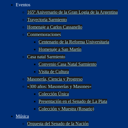
Eventos
165º Aniversario de la Gran Logia de la Argentina
Trayectoria Sarmiento
Homenaje a Carlos Cassanello
Conmemoraciones
Centenario de la Reforma Universitaria
Homenaje a San Martín
Casa natal Sarmiento
Convenio Casa Natal Sarmiento
Visita de Cultura
Masonería, Ciencia y Progreso
«300 años: Masonerías y Masones»
Colección Única
Presentación en el Senado de La Plata
Colección y Muestra (Rosario)
Música
Orquesta del Senado de la Nación