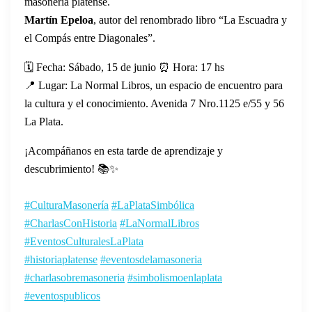
masonería platense.
Martín Epeloa
, autor del renombrado libro “La Escuadra y
el Compás entre Diagonales”.
🗓️ Fecha: Sábado, 15 de junio ⏰ Hora: 17 hs
📍 Lugar: La Normal Libros, un espacio de encuentro para
la cultura y el conocimiento. Avenida 7 Nro.1125 e/55 y 56
La Plata.
¡Acompáñanos en esta tarde de aprendizaje y
descubrimiento! 📚✨
#CulturaMasonería
#LaPlataSimbólica
#CharlasConHistoria
#LaNormalLibros
#EventosCulturalesLaPlata
#historiaplatense
#eventosdelamasoneria
#charlasobremasoneria
#simbolismoenlaplata
#eventospublicos